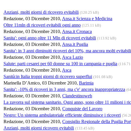
Anziani, molti giorni di ricovero evitabili
(120.25 kB)
Redazione, 03 Dicembre 2010,
Ansa.it Scienza e Medicina
Oltre 11mln di ricoveri evitabili ogni anno
(125.11 kB)
Redazione, 03 Dicembre 2010,
Ansa.it Cronaca
Sanita': ogni anno oltre 11 Mln di ricoveri evitabili
(113.92 kB)
Redazione, 03 Dicembre 2010,
Ansa.it Puglia
Sanita': in 3 anni diminuiti ricoveri del 10%, ma ancora molti evitabili
Redazione, 03 Dicembre 2010,
Asca Lazio
Salute: parti cesarei per 60 donne su 100 in campania e puglia
(116.71
Redazione, 03 Dicembre 2010,
Asca
Sanità:in Italia troppi giorni di ricovero superflui
(101.08 kB)
Marinella D’Amico, 03 Dicembre 2010,
Barimia
Sanita': -10% di ricoveri in 3 anni, ma c'e' ancora inappropriatezza
(6
Redazione, 03 Dicembre 2010,
Clandestinoweb
La zavorra sul sistema sanitario. Ogni anno, sono oltre 11 milioni i ric
Redazione, 03 Dicembre 2010,
Conquiste del Lavoro
Negro: Un sistema ambulatoriale efficiente diminuisce i ricoveri
(56.2
Redazione, 03 Dicembre 2010,
Consiglio Regionale della Puglia Port
Anziani, molti giorni ricovero evitabili
(133.45 kB)