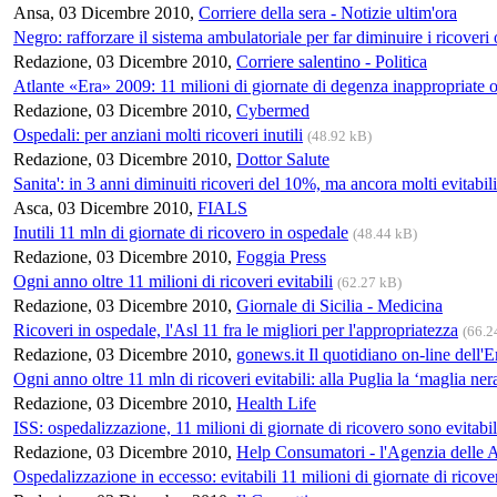
Ansa, 03 Dicembre 2010,
Corriere della sera - Notizie ultim'ora
Negro: rafforzare il sistema ambulatoriale per far diminuire i ricoveri 
Redazione, 03 Dicembre 2010,
Corriere salentino - Politica
Atlante «Era» 2009: 11 milioni di giornate di degenza inappropriate o
Redazione, 03 Dicembre 2010,
Cybermed
Ospedali: per anziani molti ricoveri inutili
(48.92 kB)
Redazione, 03 Dicembre 2010,
Dottor Salute
Sanita': in 3 anni diminuiti ricoveri del 10%, ma ancora molti evitabili
Asca, 03 Dicembre 2010,
FIALS
Inutili 11 mln di giornate di ricovero in ospedale
(48.44 kB)
Redazione, 03 Dicembre 2010,
Foggia Press
Ogni anno oltre 11 milioni di ricoveri evitabili
(62.27 kB)
Redazione, 03 Dicembre 2010,
Giornale di Sicilia - Medicina
Ricoveri in ospedale, l'Asl 11 fra le migliori per l'appropriatezza
(66.2
Redazione, 03 Dicembre 2010,
gonews.it Il quotidiano on-line dell'
Ogni anno oltre 11 mln di ricoveri evitabili: alla Puglia la ‘maglia ner
Redazione, 03 Dicembre 2010,
Health Life
ISS: ospedalizzazione, 11 milioni di giornate di ricovero sono evitabil
Redazione, 03 Dicembre 2010,
Help Consumatori - l'Agenzia delle 
Ospedalizzazione in eccesso: evitabili 11 milioni di giornate di ricove