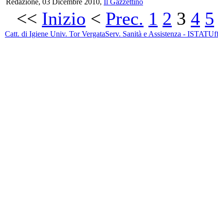
Redazione, 03 Dicembre 2010,
Il Gazzettino
<<
Inizio
<
Prec.
1
2
3
4
5
Catt. di Igiene Univ. Tor Vergata
Serv. Sanità e Assistenza - ISTAT
Uff