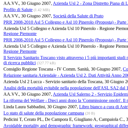
AA.VV., 30 Giugno 2007,
Azienda Usl 2 - Zona Distretto Piana di 
Profilo di Salute
(1.42 MB)
AA.VV., 30 Giugno 2007,
Società della Salute di Prato
PRR 2008-2010 Asl 5 Collegno e Asl 10 Pinerolo (Proposta) - Parte 
Azienda Usl 5 Collegno e Azienda Usl 10 Pinerolo - Regione Piemo
Regione Piemonte
PRR 2008-2010 Asl 5 Collegno e Asl 10 Pinerolo (Proposta) - Parte 
Azienda Usl 5 Collegno e Azienda Usl 10 Pinerolo - Regione Piemo
Regione Piemonte
Il Servizio Sanitario Toscano visto attraverso i 5 più importanti studi n
di ricerca pubblici
(327.77 kB)
Consiglio Regione Toscana - IV Comm. Sanità, 30 Giugno 2007,
Co
Relazione sanitaria Aziendale - Azienda Usl 2. Dati Attività Anno 2
Azienda Usl 2 Lucca - Servizio sanitario della Toscana, 30 Giugno 
Analisi della mortalità evitabile nella popolazione dell'ASL SA2 dal
AA.VV., 30 Giugno 2007,
Azienda Usl Salerno 2 - Servizio Epidem
La riforma del Welfare - Dieci anni dopo la 'Commissione onofri'. Il 
Linda Laura Sabbadini, 30 Giugno 2007,
Libro bianco a cura di Astr
Lo stato di salute della popolazione campana
(20 B)
Pedicini T, Cerato PL, De Campora E, Giugliano A, Campaiola C.,
Avoidable mortality and demographic framework: geographical differ