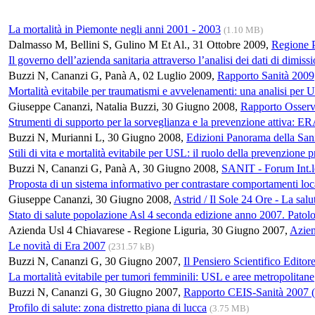
La mortalità in Piemonte negli anni 2001 - 2003
(1.10 MB)
Dalmasso M, Bellini S, Gulino M Et Al., 31 Ottobre 2009,
Regione P
Il governo dell’azienda sanitaria attraverso l’analisi dei dati di dimi
Buzzi N, Cananzi G, Panà A, 02 Luglio 2009,
Rapporto Sanità 2009
Mortalità evitabile per traumatismi e avvelenamenti: una analisi per 
Giuseppe Cananzi, Natalia Buzzi, 30 Giugno 2008,
Rapporto Osserv
Strumenti di supporto per la sorveglianza e la prevenzione attiva: E
Buzzi N, Murianni L, 30 Giugno 2008,
Edizioni Panorama della San
Stili di vita e mortalità evitabile per USL: il ruolo della prevenzione 
Buzzi N, Cananzi G, Panà A, 30 Giugno 2008,
SANIT - Forum Int.le
Proposta di un sistema informativo per contrastare comportamenti loc
Giuseppe Cananzi, 30 Giugno 2008,
Astrid / Il Sole 24 Ore - La salu
Stato di salute popolazione Asl 4 seconda edizione anno 2007. Patologie
Azienda Usl 4 Chiavarese - Regione Liguria, 30 Giugno 2007,
Azien
Le novità di Era 2007
(231.57 kB)
Buzzi N, Cananzi G, 30 Giugno 2007,
Il Pensiero Scientifico Editor
La mortalità evitabile per tumori femminili: USL e aree metropolitane
Buzzi N, Cananzi G, 30 Giugno 2007,
Rapporto CEIS-Sanità 2007 
Profilo di salute: zona distretto piana di lucca
(3.75 MB)