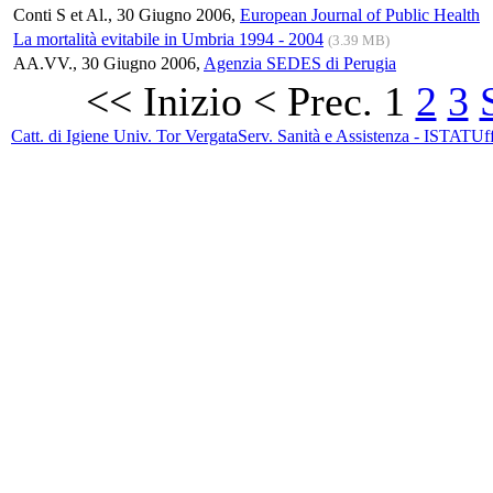
Conti S et Al., 30 Giugno 2006,
European Journal of Public Health
La mortalità evitabile in Umbria 1994 - 2004
(3.39 MB)
AA.VV., 30 Giugno 2006,
Agenzia SEDES di Perugia
<<
Inizio
<
Prec.
1
2
3
Catt. di Igiene Univ. Tor Vergata
Serv. Sanità e Assistenza - ISTAT
Uff