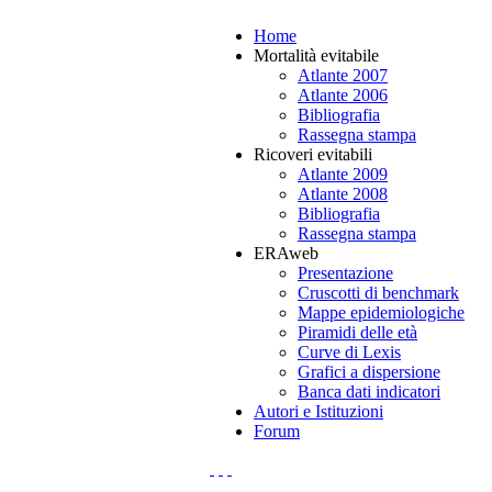
Home
Mortalità evitabile
Atlante 2007
Atlante 2006
Bibliografia
Rassegna stampa
Ricoveri evitabili
Atlante 2009
Atlante 2008
Bibliografia
Rassegna stampa
ERAweb
Presentazione
Cruscotti di benchmark
Mappe epidemiologiche
Piramidi delle età
Curve di Lexis
Grafici a dispersione
Banca dati indicatori
Autori e Istituzioni
Forum