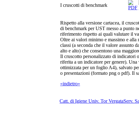
I cruscotti di benchmark
Rispetto alla versione cartacea, il crusc
di benchmark per UST messo a punto nell
riferimento rispetto ai quali valutare il 
Oltre ai valori minimo e massimo e alla m
classi (a seconda che il valore assunto 
alto e alto) che consentono una maggiore
Il cruscotto personalizzato di indicator
riferita a un indicatore per genere). Un
ottimizzata per un foglio A4), salvato per
o presentazioni (formato png o pdf). Il sa
«indietro»
Catt. di Igiene Univ. Tor Vergata
Serv. S