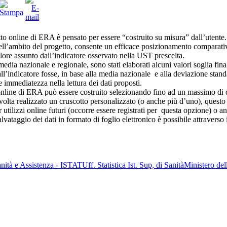
otto online di ERA è pensato per essere “costruito su misura” dall’utente
’ambito del progetto, consente un efficace posizionamento comparativo 
valore assunto dall’indicatore osservato nella UST prescelta.
edia nazionale e regionale, sono stati elaborati alcuni valori soglia fina
dall’indicatore fosse, in base alla media nazionale e alla deviazione st
 immediatezza nella lettura dei dati proposti.
i online di ERA può essere costruito selezionando fino ad un massimo di 
a volta realizzato un cruscotto personalizzato (o anche più d’uno), quest
 utilizzi online futuri (occorre essere registrati per questa opzione) o an
lvataggio dei dati in formato di foglio elettronico è possibile attraverso i
anità e Assistenza - ISTAT
Uff. Statistica Ist. Sup, di Sanità
Ministero del