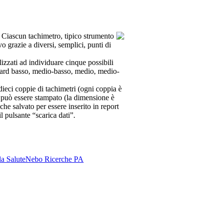
. Ciascun tachimetro, tipico strumento
grazie a diversi, semplici, punti di
lizzati ad individuare cinque possibili
andard basso, medio-basso, medio, medio-
dieci coppie di tachimetri (ogni coppia è
o può essere stampato (la dimensione è
che salvato per essere inserito in report
l pulsante “scarica dati”.
la Salute
Nebo Ricerche PA